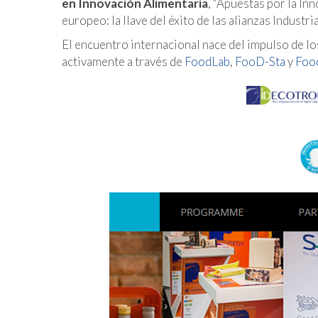
en Innovación Alimentaria
, “Apuestas por la In
europeo: la llave del éxito de las alianzas Industr
El encuentro internacional nace del impulso de l
activamente a través de
FoodLab
,
FooD-Sta
y
Foo