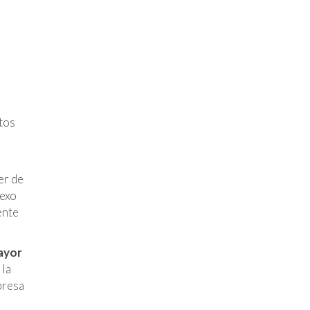
e
tos
er de
nexo
ente
ayor
 la
presa