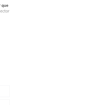
r que
sector