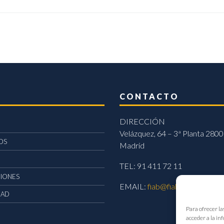
CONTACTO
DIRECCIÓN
Velázquez, 64 – 3ª Planta 2800
OS
Madrid
TEL: 91 411 72 11
CIONES
EMAIL:
fiab@fiab.es
DAD
Para ofrecer la
acceder a la in