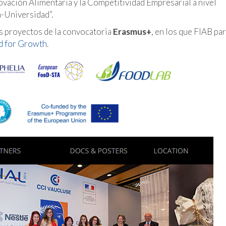
novación Alimentaria y la Competitividad Empresarial a nivel
ia-Universidad”.
os proyectos de la convocatoria
Erasmus+
, en los que FIAB par
d for Growth
.