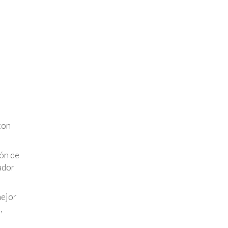
con
ión de
ador
mejor
,