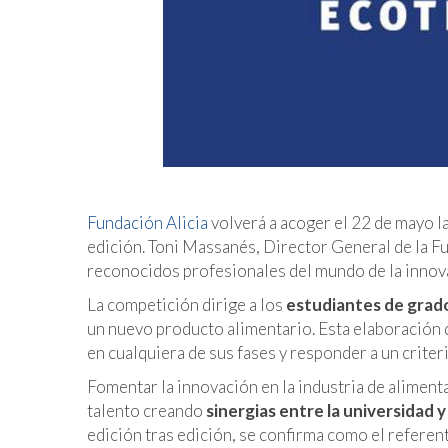
Fundación Alicia
volverá a acoger el 22 de mayo la
edición. Toni Massanés, Director General de la Fu
reconocidos profesionales del mundo de la innovac
La competición dirige a los
estudiantes de grado
un nuevo producto alimentario. Esta elaboración 
en cualquiera de sus fases y responder a un crite
Fomentar la innovación en la industria de alimenta
talento creando
sinergias entre la universidad y 
edición tras edición, se confirma como el referen