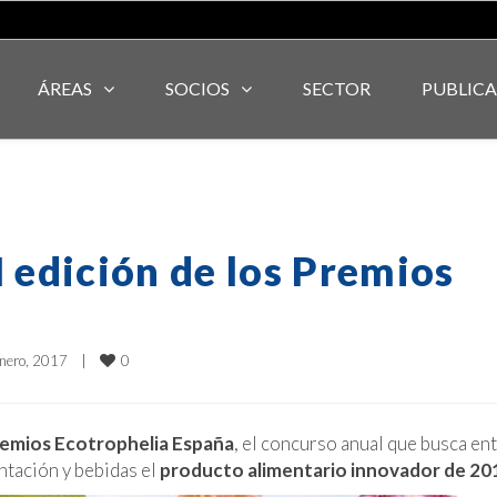
ÁREAS
SOCIOS
SECTOR
PUBLIC
I edición de los Premios
a
0
nero, 2017    
|
emios Ecotrophelia España
, el concurso anual que busca ent
ntación y bebidas el
producto alimentario innovador de 20