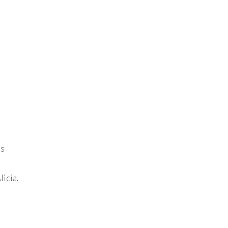
os
licia.