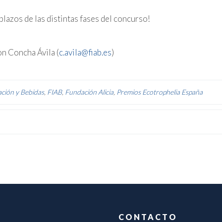
plazos de las distintas fases del concurso!
on Concha Ávila (
c.avila@fiab.es
)
ación y Bebidas
,
FIAB
,
Fundación Alicia
,
Premios Ecotrophelia España
CONTACTO