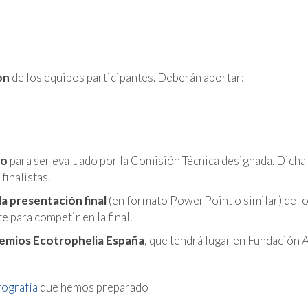
ón
de los equipos participantes. Deberán aportar:
co
para ser evaluado por la Comisión Técnica designada. Dicha
inalistas.
la presentación final
(en formato PowerPoint o similar) de l
 para competir en la final.
Premios Ecotrophelia España
, que tendrá lugar en Fundación A
fografía
que hemos preparado