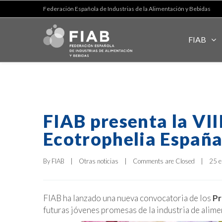
Federación Española de Industrias de la Alimentación y Bebidas
FIAB
FIAB presenta la VII
Ecotrophelia Españ
By 
FIAB
|
Otras noticias
|
Comments are Closed
|
25 e
FIAB ha lanzado una nueva convocatoria de los
Pr
futuras jóvenes promesas de la industria de alime