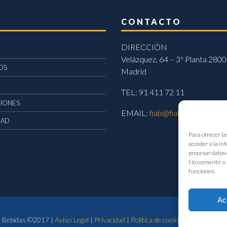
CONTACTO
DIRECCIÓN
Velázquez, 64 – 3ª Planta 2800
OS
Madrid
TEL: 91 411 72 11
CIONES
EMAIL:
fiab@fiab.es
DAD
Para ofrecer la
acceder a la in
procesar datos 
No consentir o 
funciones.
Ac
 y Bebidas ©2017 |
Aviso Legal
|
Privacidad
|
Política de cookies