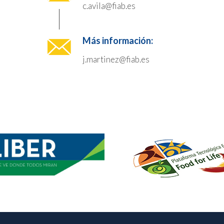
c.avila@fiab.es
Más información:
j.martinez@fiab.es