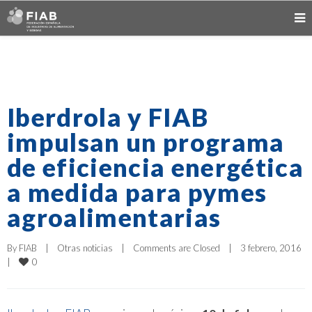
Iberdrola y FIAB
impulsan un programa
de eficiencia energética
a medida para pymes
agroalimentarias
By 
FIAB
|
Otras noticias
|
Comments are Closed
|
3 febrero, 2016    
0
|