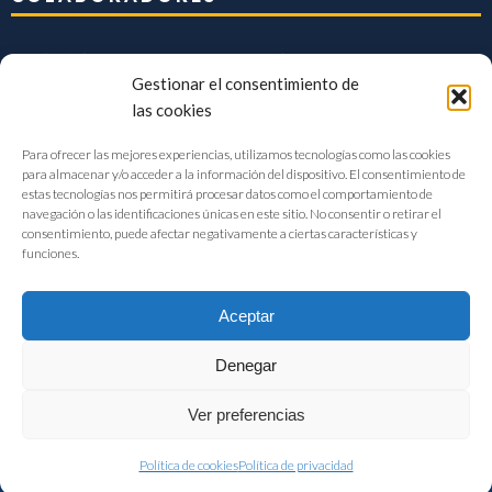
Gestionar el consentimiento de
las cookies
Para ofrecer las mejores experiencias, utilizamos tecnologías como las cookies
para almacenar y/o acceder a la información del dispositivo. El consentimiento de
estas tecnologías nos permitirá procesar datos como el comportamiento de
navegación o las identificaciones únicas en este sitio. No consentir o retirar el
consentimiento, puede afectar negativamente a ciertas características y
funciones.
Aceptar
Denegar
FIAB Federación Española de Industrias de la Alimentación y Bebidas
Ver preferencias
©2017 |
Aviso Legal
|
Privacidad
|
Política de cookies
Política de cookies
Política de privacidad