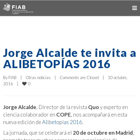
Jorge Alcalde te invita a
ALIBETOPÍAS 2016
By 
FIAB
|
Otras noticias
|
Comments are Closed
|
10 octubre, 
0
2016    
|
Jorge Alcalde
, Director de la revista
Quo
y experto en
ciencia colaborador en
COPE
, nos acompañará en esta
nueva edición de
Alibetopías 2016
.
La jornada, que se celebrará el
20 de octubre en Madrid
,