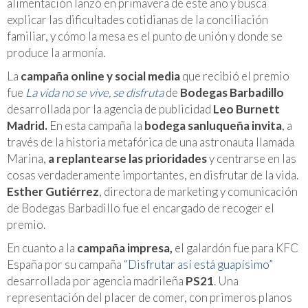
alimentación lanzó en primavera de este año y busca
explicar las dificultades cotidianas de la conciliación
familiar, y cómo la mesa es el punto de unión y donde se
produce la armonía.
La
campaña online y social media
que recibió el premio
fue
La vida no se vive, se disfruta
de
Bodegas Barbadillo
desarrollada por la agencia de publicidad
Leo Burnett
Madrid.
En esta campaña la
bodega sanluqueña invita
, a
través de la historia metafórica de una astronauta llamada
Marina,
a replantearse las prioridades
y centrarse en las
cosas verdaderamente importantes, en disfrutar de la vida.
Esther Gutiérrez
, directora de marketing y comunicación
de Bodegas Barbadillo fue el encargado de recoger el
premio.
En cuanto a la
campaña impresa,
el galardón fue para KFC
España por su campaña
“Disfrutar así está guapísimo”
desarrollada por agencia madrileña
PS21
. Una
representación del placer de comer, con primeros planos