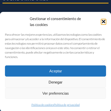
Gestionar el consentimiento de
las cookies
Para ofrecer las mejores experiencias, utilizamos tecnologías como las cookies
para almacenar y/o acceder a la información del dispositivo. El consentimiento de
estas tecnologías nos permitirá procesar datos como el comportamiento de
navegación o las identificaciones únicas en este sitio. No consentir o retirar el
consentimiento, puede afectar negativamente a ciertas características y
funciones.
Aceptar
Denegar
FIAB Federación Española de Industrias de la Alimentación y Bebidas
Ver preferencias
©2017 |
Aviso Legal
|
Privacidad
|
Política de cookies
Política de cookies
Política de privacidad