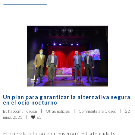
Un plan para garantizar la alternativa segura
en el ocio nocturno
By 
fiabcomunicacion
|
Otras noticias
|
Comments are Closed
|
22 
65
junio, 2021    
|
El ocio y la cultura contribuyen a nuestra felicidad y