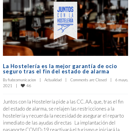
La Hostelería es la mejor garantía de ocio
seguro tras el fin del estado de alarma
By 
fiabcomunicacion
|
Actualidad
|
Comments are Closed
|
6 mayo, 
46
2021    
|
Juntos con la Hostelería pide a las CC. AA. que, tras el fin
del estado de alarma, se relajen las restricciones a la
hostelería y recuerda la necesidad de asegurar el reparto
inmediato de las ayudas directas La implantación del
pasaporte COVID-19 reactivará el turismo e iniciará la