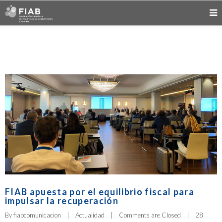
FIAB apuesta por el equilibrio fiscal para
impulsar la recuperación
By 
fiabcomunicacion
|
Actualidad
|
Comments are Closed
|
28 