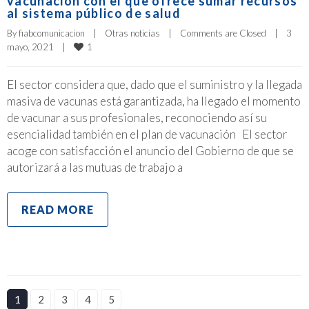
vacunación con el que ofrece sumar recursos
al sistema público de salud
By 
fiabcomunicacion
|
Otras noticias
|
Comments are Closed
|
3 
1
mayo, 2021    
|
El sector considera que, dado que el suministro y la llegada
masiva de vacunas está garantizada, ha llegado el momento
de vacunar a sus profesionales, reconociendo así su
esencialidad también en el plan de vacunación El sector
acoge con satisfacción el anuncio del Gobierno de que se
autorizará a las mutuas de trabajo a
READ MORE
1
2
3
4
5