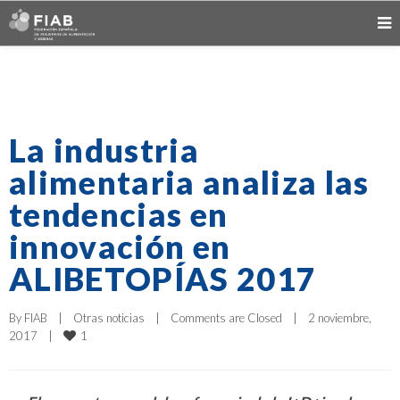
La industria
alimentaria analiza las
tendencias en
innovación en
ALIBETOPÍAS 2017
By 
FIAB
|
Otras noticias
|
Comments are Closed
|
2 noviembre, 
1
2017    
|