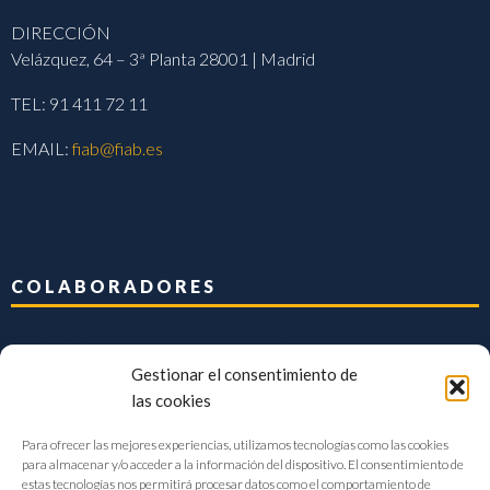
DIRECCIÓN
Velázquez, 64 – 3ª Planta 28001 | Madrid
TEL: 91 411 72 11
EMAIL:
fiab@fiab.es
COLABORADORES
Gestionar el consentimiento de
las cookies
Para ofrecer las mejores experiencias, utilizamos tecnologías como las cookies
para almacenar y/o acceder a la información del dispositivo. El consentimiento de
estas tecnologías nos permitirá procesar datos como el comportamiento de