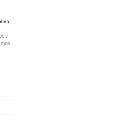
oliva
os y
ximos