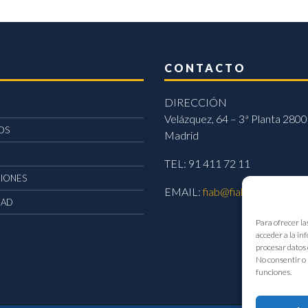
CONTACTO
DIRECCIÓN
Velázquez, 64 – 3ª Planta 2800
OS
Madrid
TEL: 91 411 72 11
CIONES
EMAIL:
fiab@fiab.es
DAD
Para ofrecer la
acceder a la in
procesar datos 
No consentir o 
funciones.