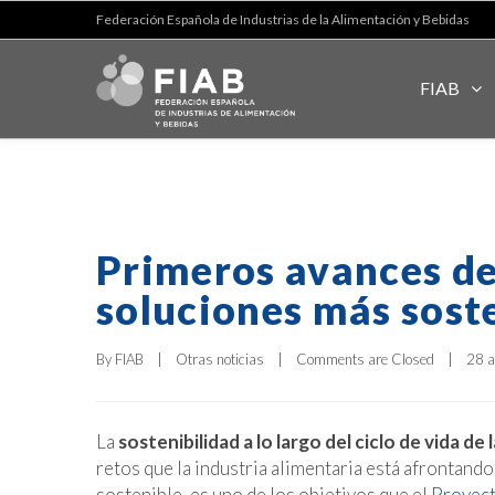
Federación Española de Industrias de la Alimentación y Bebidas
FIAB
Primeros avances d
soluciones más soste
By 
FIAB
|
Otras noticias
|
Comments are Closed
|
28 a
La
sostenibilidad a lo largo del ciclo de vida d
retos que la industria alimentaria está afrontand
sostenible, es uno de los objetivos que el
Proyec