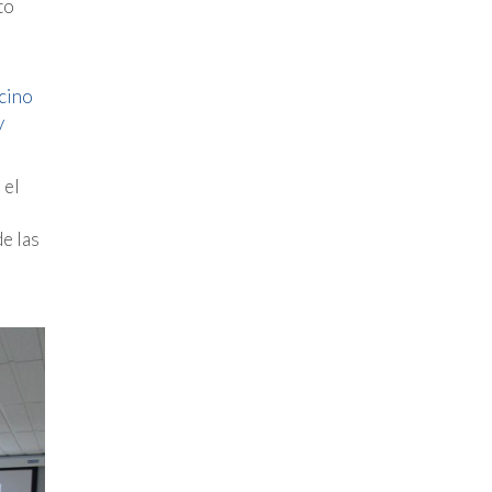
to
cino
y
 el
e las