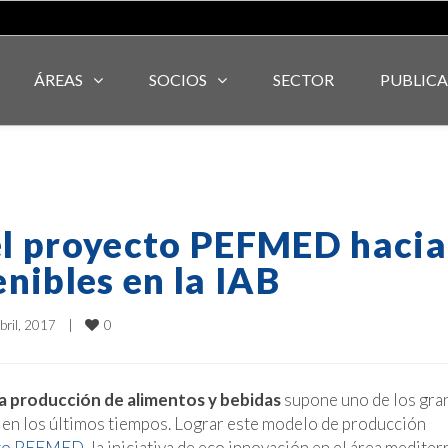
ÁREAS
SOCIOS
SECTOR
PUBLIC
el proyecto PEFMED hacia
nibles en la IAB
0
bril, 2017    
|
e la producción de alimentos y bebidas
supone uno de los gra
o en los últimos tiempos. Lograr este modelo de producción
to PEFMED
, la iniciativa de eco innovación en el área medite