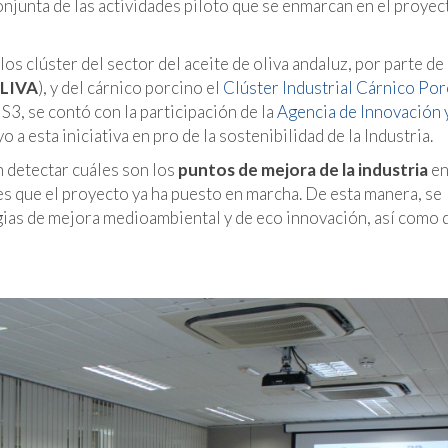
onjunta de las actividades piloto que se enmarcan en el proyec
os clúster del sector del aceite de oliva andaluz, por parte de
LIVA
), y del cárnico porcino el
Clúster Industrial Cárnico Por
S3, se contó con la participación de la
Agencia de Innovación 
 a esta iniciativa en pro de la sostenibilidad de la Industria.
 detectar cuáles son los
puntos de mejora de la industria
en
ades que el proyecto ya ha puesto en marcha. De esta manera, se
gias de mejora medioambiental y de eco innovación, así como d