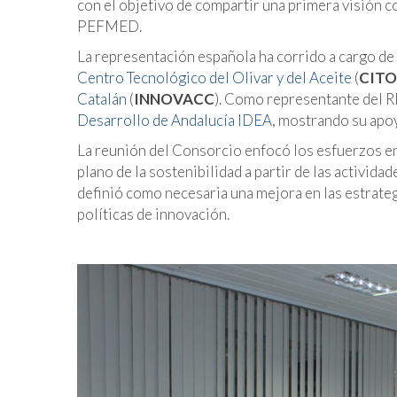
con el objetivo de compartir una primera visión c
PEFMED.
La representación española ha corrido a cargo de l
Centro Tecnológico del Olivar y del Aceite
(
CITO
Catalán
(
INNOVACC
). Como representante del RI
Desarrollo de Andalucía IDEA
, mostrando su apoyo
La reunión del Consorcio enfocó los esfuerzos en
plano de la sostenibilidad a partir de las activid
definió como necesaria una mejora en las estrate
políticas de innovación.