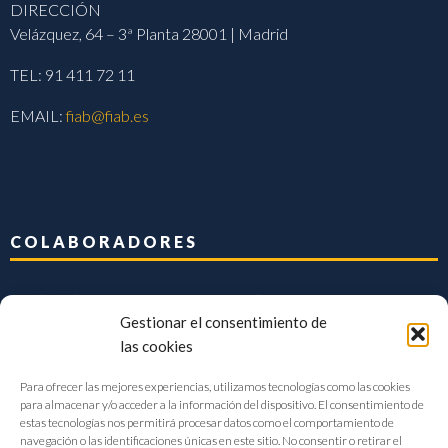
DIRECCIÓN
Velázquez, 64 – 3ª Planta 28001 | Madrid
TEL: 91 411 72 11
EMAIL:
fiab@fiab.es
COLABORADORES
Gestionar el consentimiento de
las cookies
Para ofrecer las mejores experiencias, utilizamos tecnologías como las cookies
para almacenar y/o acceder a la información del dispositivo. El consentimiento de
estas tecnologías nos permitirá procesar datos como el comportamiento de
navegación o las identificaciones únicas en este sitio. No consentir o retirar el