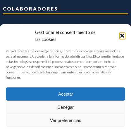
COLABORADORES
Gestionar el consentimiento de
las cookies
Para ofrecer las mejores experiencias, utilizamos tecnologías como las cookies
para almacenar y/o acceder a la información del dispositivo. El consentimiento de
estas tecnologías nos permitirá procesar datos como el comportamiento de
navegación o las identificaciones únicas en este sitio. No consentir o retirar el
consentimiento, puede afectar negativamente a ciertas características y
funciones.
Aceptar
Denegar
FIAB Federación Española de Industrias de la Alimentación y Bebidas
Ver preferencias
©2017 |
Aviso Legal
|
Privacidad
|
Política de cookies