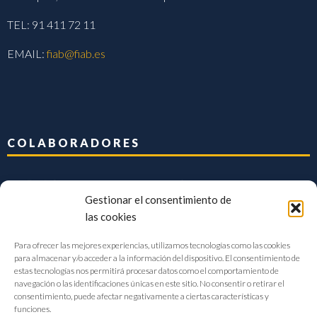
TEL: 91 411 72 11
EMAIL:
fiab@fiab.es
COLABORADORES
Gestionar el consentimiento de
las cookies
Para ofrecer las mejores experiencias, utilizamos tecnologías como las cookies
para almacenar y/o acceder a la información del dispositivo. El consentimiento de
estas tecnologías nos permitirá procesar datos como el comportamiento de
navegación o las identificaciones únicas en este sitio. No consentir o retirar el
consentimiento, puede afectar negativamente a ciertas características y
funciones.