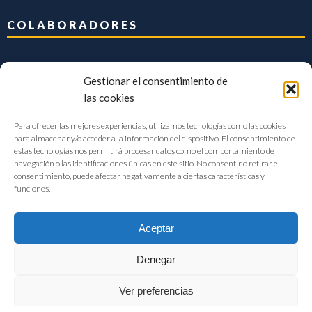
COLABORADORES
Gestionar el consentimiento de
las cookies
Para ofrecer las mejores experiencias, utilizamos tecnologías como las cookies
para almacenar y/o acceder a la información del dispositivo. El consentimiento de
estas tecnologías nos permitirá procesar datos como el comportamiento de
navegación o las identificaciones únicas en este sitio. No consentir o retirar el
consentimiento, puede afectar negativamente a ciertas características y
funciones.
Aceptar
Denegar
FIAB Federación Española de Industrias de la Alimentación y Bebidas
Ver preferencias
©2017 |
Aviso Legal
|
Privacidad
|
Política de cookies