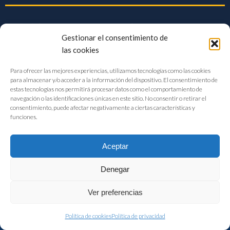
Gestionar el consentimiento de
las cookies
Para ofrecer las mejores experiencias, utilizamos tecnologías como las cookies
para almacenar y/o acceder a la información del dispositivo. El consentimiento de
estas tecnologías nos permitirá procesar datos como el comportamiento de
navegación o las identificaciones únicas en este sitio. No consentir o retirar el
consentimiento, puede afectar negativamente a ciertas características y
funciones.
Aceptar
Denegar
FIAB Federación Española de Industrias de la Alimentación y Bebidas
Ver preferencias
©2017 |
Aviso Legal
|
Privacidad
|
Política de cookies
Política de cookies
Política de privacidad