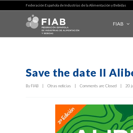
Federación Española de Industrias de la Alimentación y Bebidas
FIAB
Save the date II Ali
By 
FIAB
|
Otras noticias
|
Comments are Closed
|
20 ju