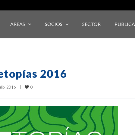
ÁREAS
SOCIOS
SECTOR
PUBLIC
betopías 2016
0
lio, 2016    
|