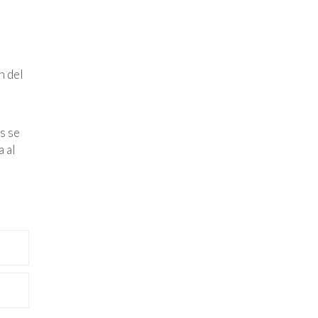
n del
s se
 al