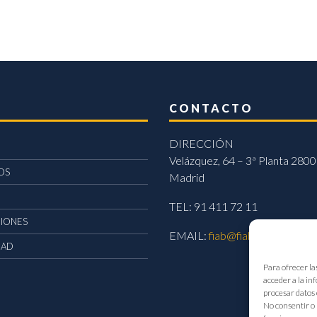
CONTACTO
DIRECCIÓN
Velázquez, 64 – 3ª Planta 2800
OS
Madrid
TEL: 91 411 72 11
CIONES
EMAIL:
fiab@fiab.es
DAD
Para ofrecer la
acceder a la in
procesar datos 
No consentir o 