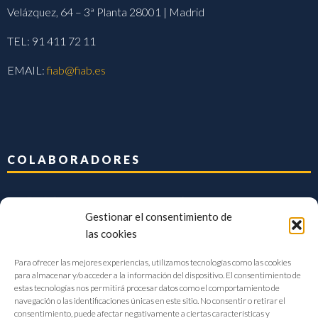
Velázquez, 64 – 3ª Planta 28001 | Madrid
TEL: 91 411 72 11
EMAIL:
fiab@fiab.es
COLABORADORES
Gestionar el consentimiento de
las cookies
Para ofrecer las mejores experiencias, utilizamos tecnologías como las cookies
para almacenar y/o acceder a la información del dispositivo. El consentimiento de
estas tecnologías nos permitirá procesar datos como el comportamiento de
navegación o las identificaciones únicas en este sitio. No consentir o retirar el
consentimiento, puede afectar negativamente a ciertas características y