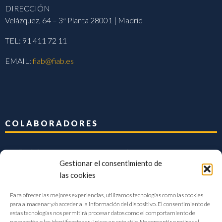
DIRECCIÓN
Velázquez, 64 – 3ª Planta 28001 | Madrid
TEL: 91 411 72 11
EMAIL:
fiab@fiab.es
COLABORADORES
Gestionar el consentimiento de
las cookies
Para ofrecer las mejores experiencias, utilizamos tecnologías como las cookies
para almacenar y/o acceder a la información del dispositivo. El consentimiento de
estas tecnologías nos permitirá procesar datos como el comportamiento de
navegación o las identificaciones únicas en este sitio. No consentir o retirar el