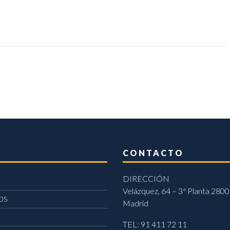
CONTACTO
DIRECCIÓN
Velázquez, 64 – 3ª Planta 2800
OS
Madrid
TEL: 91 411 72 11