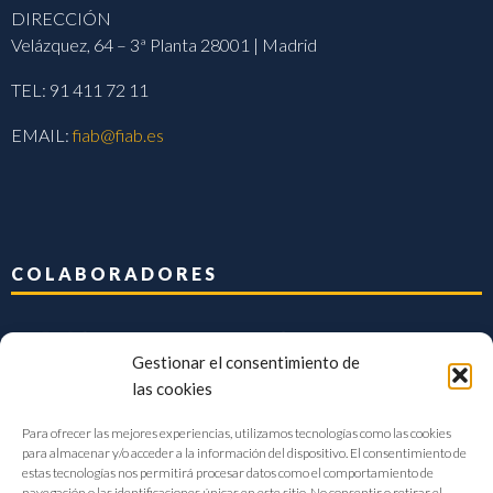
DIRECCIÓN
Velázquez, 64 – 3ª Planta 28001 | Madrid
TEL: 91 411 72 11
EMAIL:
fiab@fiab.es
COLABORADORES
Gestionar el consentimiento de
las cookies
Para ofrecer las mejores experiencias, utilizamos tecnologías como las cookies
para almacenar y/o acceder a la información del dispositivo. El consentimiento de
estas tecnologías nos permitirá procesar datos como el comportamiento de
navegación o las identificaciones únicas en este sitio. No consentir o retirar el