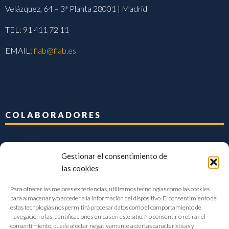
Velázquez, 64 – 3ª Planta 28001 | Madrid
TEL: 91 411 72 11
EMAIL:
fiab@fiab.es
COLABORADORES
Gestionar el consentimiento de
las cookies
Para ofrecer las mejores experiencias, utilizamos tecnologías como las cookies
para almacenar y/o acceder a la información del dispositivo. El consentimiento de
estas tecnologías nos permitirá procesar datos como el comportamiento de
navegación o las identificaciones únicas en este sitio. No consentir o retirar el
consentimiento, puede afectar negativamente a ciertas características y