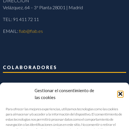
DIRECCIÓN
Velázquez, 64 – 3ª Planta 28001 | Madrid
TEL: 91 411 72 11
EMAIL:
fiab@fiab.es
COLABORADORES
Gestionar el consentimiento de
las cookies
Para ofrecer las mejores experiencias, utilizamos tecnologías como las cookies
para almacenar y/o acceder a la información del dispositivo. El consentimiento de
estas tecnologías nos permitirá procesar datos como el comportamiento de
navegación o las identificaciones únicas en este sitio. No consentir o retirar el