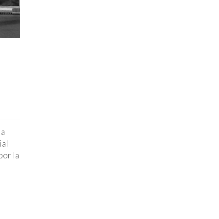
la
ial
por la