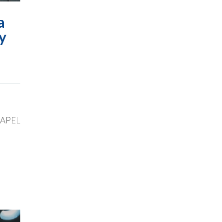
a
y
SPAPEL