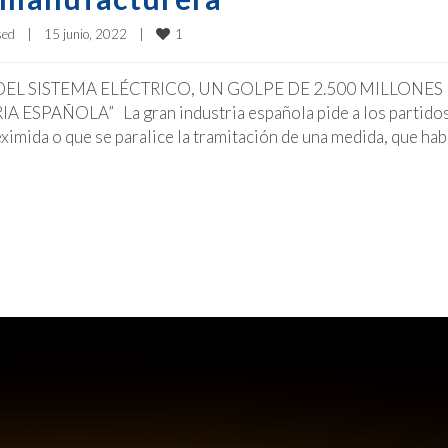
1
sed
|
15 junio, 2022    
|
EL SISTEMA ELÉCTRICO, UN GOLPE DE 2.500 MILLONES
SPAÑOLA” La gran industria española pide a los partido
ximida o que se paralice la tramitación de una medida, que hab