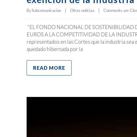
By 
fiabcomunicacion
|
Otras noticias
|
Comments are Clo
“EL FONDO NACIONAL DE SOSTENIBILIDAD D
EUROS A LA COMPETITIVIDAD DE LA INDUSTRIA E
representados en las Cortes que la industria sea e
quedado hibernada por la
READ MORE