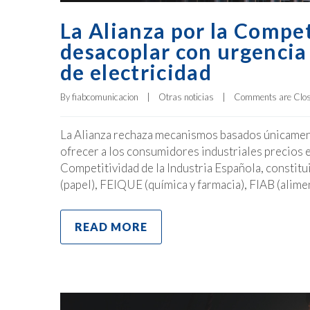
La Alianza por la Competi
desacoplar con urgencia
de electricidad
By 
fiabcomunicacion
|
Otras noticias
|
Comments are Clo
La Alianza rechaza mecanismos basados únicament
ofrecer a los consumidores industriales precios e
Competitividad de la Industria Española, const
(papel), FEIQUE (química y farmacia), FIAB (alime
READ MORE