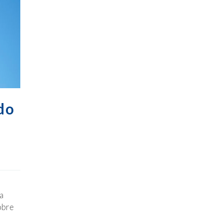
do
a
obre