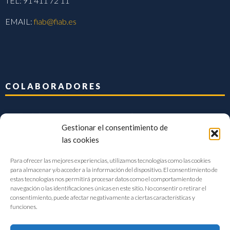
TEL: 91 411 72 11
EMAIL:
fiab@fiab.es
COLABORADORES
Gestionar el consentimiento de
las cookies
Para ofrecer las mejores experiencias, utilizamos tecnologías como las cookies
para almacenar y/o acceder a la información del dispositivo. El consentimiento de
estas tecnologías nos permitirá procesar datos como el comportamiento de
navegación o las identificaciones únicas en este sitio. No consentir o retirar el
consentimiento, puede afectar negativamente a ciertas características y
funciones.