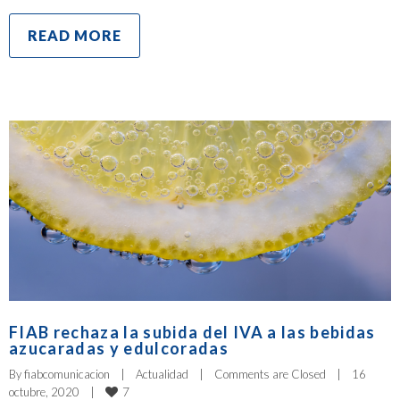
READ MORE
FIAB rechaza la subida del IVA a las bebidas
azucaradas y edulcoradas
By 
fiabcomunicacion
|
Actualidad
|
Comments are Closed
|
16 
7
octubre, 2020    
|