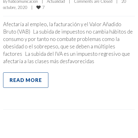
By 
fiabcomunicacion
|
Actualidad
|
Comments are Closed
|
20 
7
octubre, 2020    
|
Afectaría al empleo, la facturación y el Valor Añadido
Bruto (VAB) La subida de impuestos no cambia hábitos de
consumo y por tanto no combate problemas como la
obesidad o el sobrepeso, que se deben a múltiples
factores La subida del IVA es un impuesto regresivo que
afectaría a las clases más desfavorecidas
READ MORE