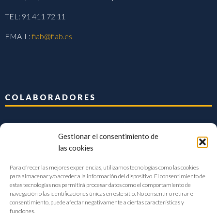
TEL: 91 411 72 11
EMAIL:
fiab@fiab.es
COLABORADORES
Gestionar el consentimiento de
las cookies
Para ofrecer las mejores experiencias, utilizamos tecnologías como las cookies
para almacenar y/o acceder a la información del dispositivo. El consentimiento de
estas tecnologías nos permitirá procesar datos como el comportamiento de
navegación o las identificaciones únicas en este sitio. No consentir o retirar el
consentimiento, puede afectar negativamente a ciertas características y
funciones.