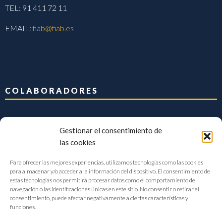
TEL: 91 411 72 11
EMAIL:
fiab@fiab.es
COLABORADORES
Gestionar el consentimiento de
las cookies
Para ofrecer las mejores experiencias, utilizamos tecnologías como las cookies
para almacenar y/o acceder a la información del dispositivo. El consentimiento de
estas tecnologías nos permitirá procesar datos como el comportamiento de
navegación o las identificaciones únicas en este sitio. No consentir o retirar el
consentimiento, puede afectar negativamente a ciertas características y
funciones.