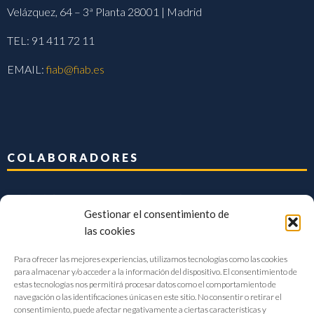
Velázquez, 64 – 3ª Planta 28001 | Madrid
TEL: 91 411 72 11
EMAIL:
fiab@fiab.es
COLABORADORES
Gestionar el consentimiento de
las cookies
Para ofrecer las mejores experiencias, utilizamos tecnologías como las cookies
para almacenar y/o acceder a la información del dispositivo. El consentimiento de
estas tecnologías nos permitirá procesar datos como el comportamiento de
navegación o las identificaciones únicas en este sitio. No consentir o retirar el
consentimiento, puede afectar negativamente a ciertas características y