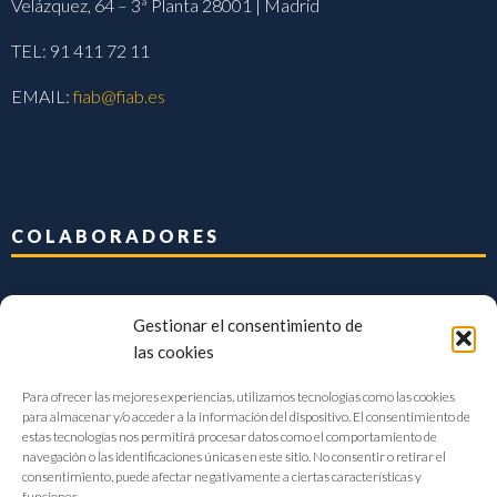
Velázquez, 64 – 3ª Planta 28001 | Madrid
TEL: 91 411 72 11
EMAIL:
fiab@fiab.es
COLABORADORES
Gestionar el consentimiento de
las cookies
Para ofrecer las mejores experiencias, utilizamos tecnologías como las cookies
para almacenar y/o acceder a la información del dispositivo. El consentimiento de
estas tecnologías nos permitirá procesar datos como el comportamiento de
navegación o las identificaciones únicas en este sitio. No consentir o retirar el
consentimiento, puede afectar negativamente a ciertas características y
funciones.