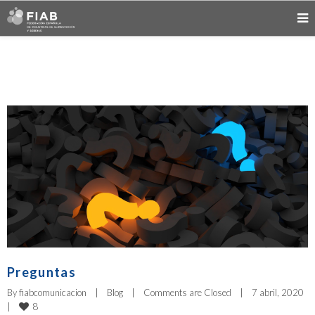
Preguntas
By 
fiabcomunicacion
|
Blog
|
Comments are Closed
|
7 abril, 2020    
8
|