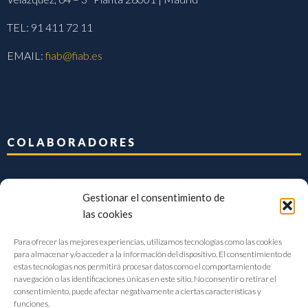
TEL: 91 411 72 11
EMAIL:
fiab@fiab.es
COLABORADORES
Gestionar el consentimiento de
las cookies
Para ofrecer las mejores experiencias, utilizamos tecnologías como las cookies
para almacenar y/o acceder a la información del dispositivo. El consentimiento de
estas tecnologías nos permitirá procesar datos como el comportamiento de
navegación o las identificaciones únicas en este sitio. No consentir o retirar el
consentimiento, puede afectar negativamente a ciertas características y
funciones.