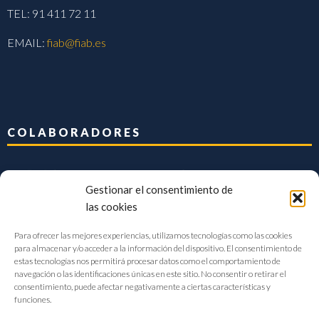
TEL: 91 411 72 11
EMAIL:
fiab@fiab.es
COLABORADORES
Gestionar el consentimiento de
las cookies
Para ofrecer las mejores experiencias, utilizamos tecnologías como las cookies
para almacenar y/o acceder a la información del dispositivo. El consentimiento de
estas tecnologías nos permitirá procesar datos como el comportamiento de
navegación o las identificaciones únicas en este sitio. No consentir o retirar el
consentimiento, puede afectar negativamente a ciertas características y
funciones.