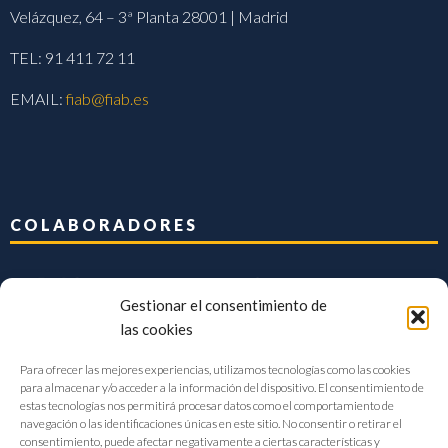
Velázquez, 64 – 3ª Planta 28001 | Madrid
TEL: 91 411 72 11
EMAIL:
fiab@fiab.es
COLABORADORES
Gestionar el consentimiento de
las cookies
Para ofrecer las mejores experiencias, utilizamos tecnologías como las cookies
para almacenar y/o acceder a la información del dispositivo. El consentimiento de
estas tecnologías nos permitirá procesar datos como el comportamiento de
navegación o las identificaciones únicas en este sitio. No consentir o retirar el
consentimiento, puede afectar negativamente a ciertas características y