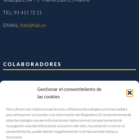
TEL: 91 411 72 11
EMAIL:
fiab@fiab.es
COLABORADORES
Gestionar el consentimiento de
las cookies
Para ofrecer las mejores experiencias, utilizamos tecnologías como las cookies
para almacenar y/o acceder a la información del dispositivo. El consentimiento de
estas tecnologías nos permitirá procesar datos como el comportamiento de
navegación o las identificaciones únicas en este sitio. No consentir o retirar el
consentimiento, puede afectar negativamente a ciertas características y
funciones.