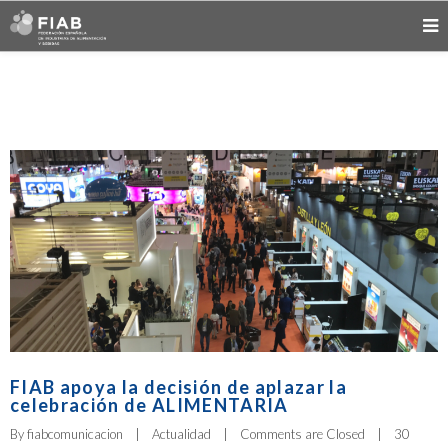
FIAB apoya la decisión de aplazar la
celebración de ALIMENTARIA
By 
fiabcomunicacion
|
Actualidad
|
Comments are Closed
|
30 