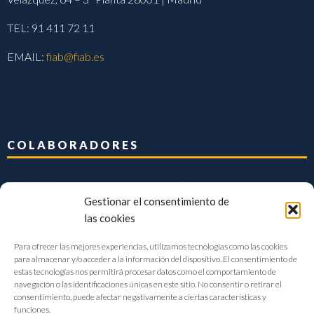
TEL: 91 411 72 11
EMAIL:
fiab@fiab.es
COLABORADORES
Gestionar el consentimiento de
las cookies
Para ofrecer las mejores experiencias, utilizamos tecnologías como las cookies
para almacenar y/o acceder a la información del dispositivo. El consentimiento de
estas tecnologías nos permitirá procesar datos como el comportamiento de
navegación o las identificaciones únicas en este sitio. No consentir o retirar el
consentimiento, puede afectar negativamente a ciertas características y
funciones.