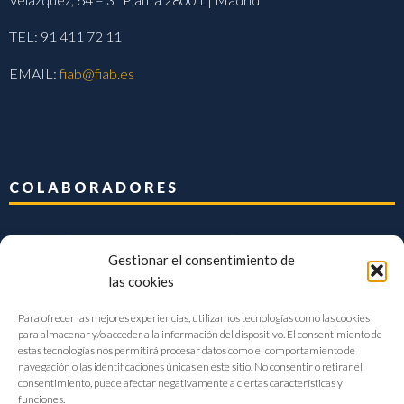
TEL: 91 411 72 11
EMAIL:
fiab@fiab.es
COLABORADORES
Gestionar el consentimiento de
las cookies
Para ofrecer las mejores experiencias, utilizamos tecnologías como las cookies
para almacenar y/o acceder a la información del dispositivo. El consentimiento de
estas tecnologías nos permitirá procesar datos como el comportamiento de
navegación o las identificaciones únicas en este sitio. No consentir o retirar el
consentimiento, puede afectar negativamente a ciertas características y
funciones.