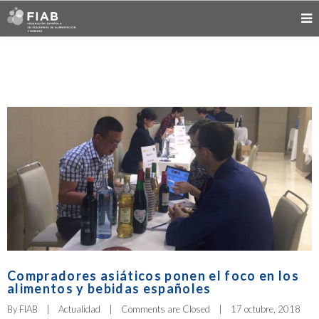
Compradores asiáticos ponen el foco en los
alimentos y bebidas españoles
By 
FIAB
|
Actualidad
|
Comments are Closed
|
17 octubre, 2018    