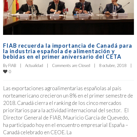
FIAB recuerda la importancia de Canadá para
la industria española de alimentación y
bebidas en el primer aniversario del CETA
By 
FIAB
|
Actualidad
|
Comments are Closed
|
8 octubre, 2018    
|
0
Las exportaciones agroalimentarias españolas al país
norteamericano crecieron un 8% en el primer semestre de
2018. Canadá cierra el ranking de los cinco mercados
prioritarios para la actividad internacional del sector. El
Director General de FIAB, Mauricio García de Quevedo,
ha participado hoy en el encuentro empresarial España –
Canadá celebrado en CEOE. La