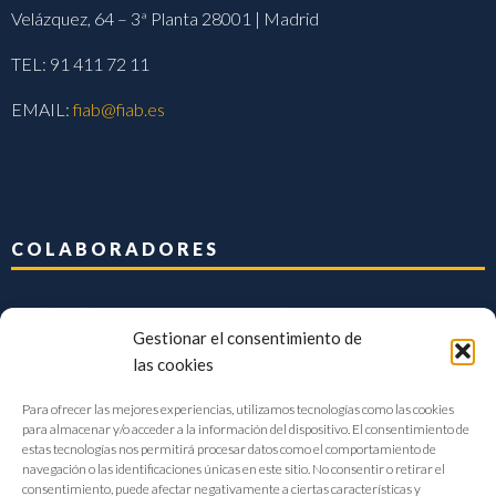
Velázquez, 64 – 3ª Planta 28001 | Madrid
TEL: 91 411 72 11
EMAIL:
fiab@fiab.es
COLABORADORES
Gestionar el consentimiento de
las cookies
Para ofrecer las mejores experiencias, utilizamos tecnologías como las cookies
para almacenar y/o acceder a la información del dispositivo. El consentimiento de
estas tecnologías nos permitirá procesar datos como el comportamiento de
navegación o las identificaciones únicas en este sitio. No consentir o retirar el
consentimiento, puede afectar negativamente a ciertas características y