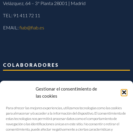
Velázquez, 64 – 3ª Planta 28001 | Madrid
TEL: 91 411 72 11
EMAIL:
fiab@fiab.es
COLABORADORES
Gestionar el consentimiento de
las cookies
Para ofrecer las mejores experiencias, utilizamos tecnologías como las cookies
para almacenar y/o acceder a la información del dispositivo. El consentimiento de
estas tecnologías nos permitirá procesar datos como el comportamiento de
navegación o las identificaciones únicas en este sitio. No consentir o retirar el
consentimiento, puede afectar negativamente a ciertas características y