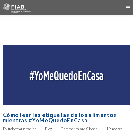
Cómo leer las etiquetas de los alimentos
mientras #YoMeQuedoEnCasa
By 
fiabcomunicacion
|
Blog
|
Comments are Closed
|
19 marzo, 