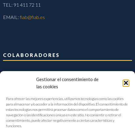
TEL: 91 411 72 11
EMAIL:
fiab@fiab.es
COLABORADORES
Gestionar el consentimiento de
las cookies
Para ofrecer las mejores experiencias, utilizamos tecnologías como las cookies
para almacenar y/o acceder a la información del dispositivo. El consentimiento de
estas tecnologías nos permitirá procesar datos como el comportamiento de
navegación o las identificaciones únicas en este sitio. No consentir o retirar el
consentimiento, puede afectar negativamente a ciertas características y
funciones.