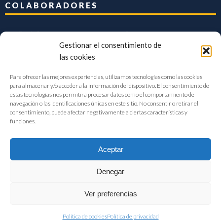
COLABORADORES
Gestionar el consentimiento de
las cookies
Para ofrecer las mejores experiencias, utilizamos tecnologías como las cookies
para almacenar y/o acceder a la información del dispositivo. El consentimiento de
estas tecnologías nos permitirá procesar datos como el comportamiento de
navegación o las identificaciones únicas en este sitio. No consentir o retirar el
consentimiento, puede afectar negativamente a ciertas características y
funciones.
Aceptar
Denegar
FIAB Federación Española de Industrias de la Alimentación y Bebidas
Ver preferencias
©2017 |
Aviso Legal
|
Privacidad
|
Política de cookies
Política de cookies
Política de privacidad