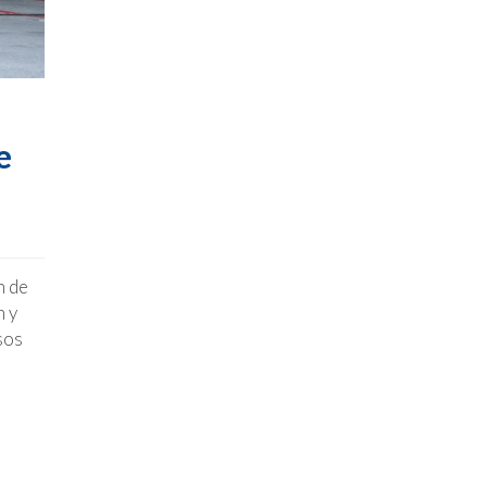
e
n de
n y
sos