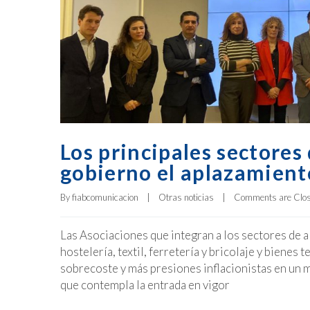
Los principales sectore
gobierno el aplazamiento
By 
fiabcomunicacion
|
Otras noticias
|
Comments are Clo
Las Asociaciones que integran a los sectores de a
hostelería, textil, ferretería y bricolaje y biene
sobrecoste y más presiones inflacionistas en un 
que contempla la entrada en vigor