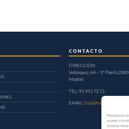
CONTACTO
DIRECCIÓN
Velázquez, 64 – 3ª Planta 2800
OS
Madrid
TEL: 91 411 72 11
CIONES
EMAIL:
fiab@fiab.es
DAD
Para ofrecer la
acceder a la in
procesar datos 