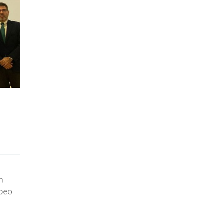
n
opeo