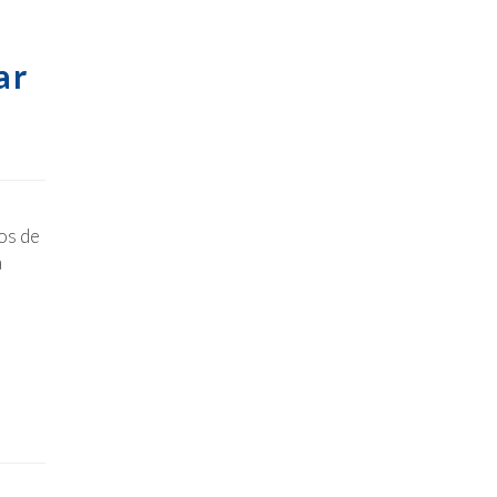
ar
os de
a