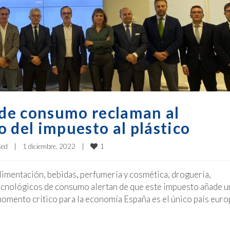
s de consumo reclaman al
 del impuesto al plástico
1
sed
|
1 diciembre, 2022    
|
limentación, bebidas, perfumería y cosmética, droguería,
s tecnológicos de consumo alertan de que este impuesto añade u
momento crítico para la economía España es el único país eur