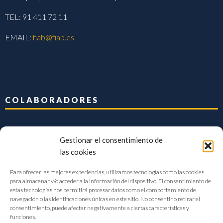
TEL: 91 411 72 11
EMAIL:
fiab@fiab.es
COLABORADORES
Gestionar el consentimiento de
las cookies
Para ofrecer las mejores experiencias, utilizamos tecnologías como las cookies
para almacenar y/o acceder a la información del dispositivo. El consentimiento de
estas tecnologías nos permitirá procesar datos como el comportamiento de
navegación o las identificaciones únicas en este sitio. No consentir o retirar el
consentimiento, puede afectar negativamente a ciertas características y
funciones.