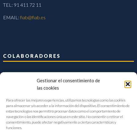
TEL: 91 411 72 11
EMAIL:
fiab@fiab.es
COLABORADORES
Gestionar el consentimiento de
las cookies
Para ofrecer las mejores experiencias, utilizamos tecnologías como las cookies
para almacenar y/o acceder a la información del dispositivo. El consentimiento de
estas tecnologías nos permitirá procesar datos como el comportamiento de
navegación o las identificaciones únicas en este sitio. No consentir o retirar el
consentimiento, puede afectar negativamente a ciertas características y
funciones.