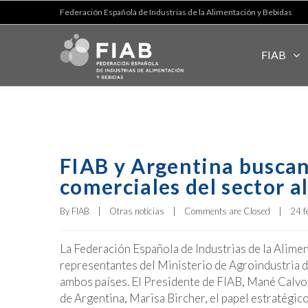
Federación Española de Industrias de la Alimentación y Bebidas
FIAB
FIAB y Argentina buscan
comerciales del sector a
By 
FIAB
|
Otras noticias
|
Comments are Closed
|
24 f
La Federación Española de Industrias de la Alime
representantes del Ministerio de Agroindustria d
ambos países. El Presidente de FIAB, Mané Calvo,
de Argentina, Marisa Bircher, el papel estratégic