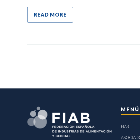
READ MORE
MENÚ
FIAB
ASOCIAD