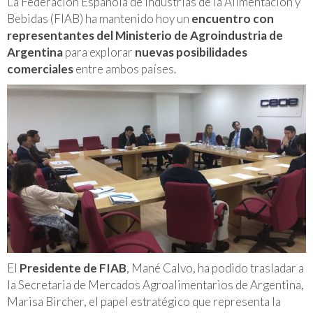
La Federación Española de Industrias de la Alimentación y
Bebidas (FIAB) ha mantenido hoy un
encuentro con
representantes del Ministerio de Agroindustria de
Argentina
para explorar
nuevas posibilidades
comerciales
entre ambos países.
El
Presidente de FIAB
, Mané Calvo, ha podido trasladar a
la Secretaria de Mercados Agroalimentarios de Argentina,
Marisa Bircher, el papel estratégico que representa la