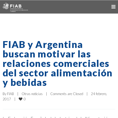
FIAB y Argentina
buscan motivar las
relaciones comerciales
del sector alimentación
y bebidas
By 
FIAB
|
Otras noticias
|
Comments are Closed
|
24 febrero, 
0
2017    
|