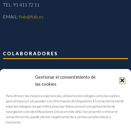
TEL: 91 411 72 11
EMAIL:
fiab@fiab.es
COLABORADORES
Gestionar el consentimiento de
las cookies
Para ofrecer las mejores experiencias, utilizamos tecnologías como las cookies
para almacenar y/o acceder a la información del dispositivo. El consentimiento de
estas tecnologías nos permitirá procesar datos como el comportamiento de
navegación o las identificaciones únicas en este sitio. No consentir o retirar el
consentimiento, puede afectar negativamente a ciertas características y
funciones.