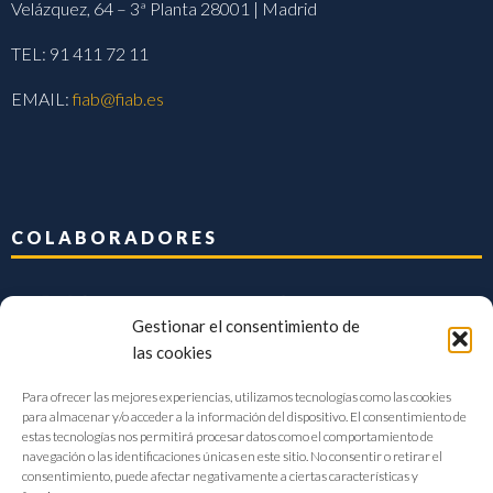
Velázquez, 64 – 3ª Planta 28001 | Madrid
TEL: 91 411 72 11
EMAIL:
fiab@fiab.es
COLABORADORES
Gestionar el consentimiento de
las cookies
Para ofrecer las mejores experiencias, utilizamos tecnologías como las cookies
para almacenar y/o acceder a la información del dispositivo. El consentimiento de
estas tecnologías nos permitirá procesar datos como el comportamiento de
navegación o las identificaciones únicas en este sitio. No consentir o retirar el
consentimiento, puede afectar negativamente a ciertas características y