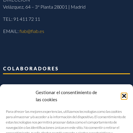
Velázquez, 64 – 3ª Planta 28001 | Madrid
TEL: 91 411 72 11
EMAIL:
fiab@fiab.es
COLABORADORES
Gestionar el consentimiento de
las cookies
Para ofrecer las mejores experiencias, utilizamos tecnologías como las cookies
para almacenar y/o acceder a la información del dispositivo. El consentimiento de
estas tecnologías nos permitirá procesar datos como el comportamiento de
navegación o las identificaciones únicas en este sitio. No consentir o retirar el
consentimiento, puede afectar negativamente a ciertas características y