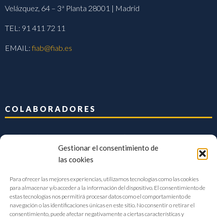
Velázquez, 64 – 3ª Planta 28001 | Madrid
TEL: 91 411 72 11
EMAIL:
fiab@fiab.es
COLABORADORES
Gestionar el consentimiento de
las cookies
Para ofrecer las mejores experiencias, utilizamos tecnologías como las cookies
para almacenar y/o acceder a la información del dispositivo. El consentimiento de
estas tecnologías nos permitirá procesar datos como el comportamiento de
navegación o las identificaciones únicas en este sitio. No consentir o retirar el
consentimiento, puede afectar negativamente a ciertas características y