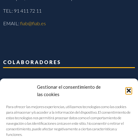
TEL: 91 411 72 11
EMAIL:
fiab@fiab.es
COLABORADORES
Gestionar el consentimiento de
las cookies
Para ofrecer las mejores experiencias, utilizamos tecnologías como las cookies
para almacenar y/o acceder a la información del dispositivo. El consentimiento de
estas tecnologías nos permitirá procesar datos como el comportamiento de
navegación o las identificaciones únicas en este sitio. No consentir o retirar el
consentimiento, puede afectar negativamente a ciertas características y
funciones.